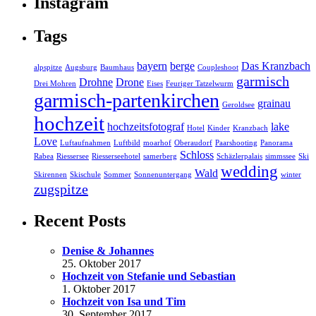
Instagram
Tags
bayern
berge
Das Kranzbach
alpspitze
Augsburg
Baumhaus
Coupleshoot
garmisch
Drohne
Drone
Drei Mohren
Eises
Feuriger Tatzelwurm
garmisch-partenkirchen
grainau
Geroldsee
hochzeit
hochzeitsfotograf
lake
Hotel
Kinder
Kranzbach
Love
Luftaufnahmen
Luftbild
moarhof
Oberaudorf
Paarshooting
Panorama
Schloss
Rabea
Riessersee
Riesserseehotel
samerberg
Schäzlerpalais
simmssee
Ski
wedding
Wald
Skirennen
Skischule
Sommer
Sonnenuntergang
winter
zugspitze
Recent Posts
Denise & Johannes
25. Oktober 2017
Hochzeit von Stefanie und Sebastian
1. Oktober 2017
Hochzeit von Isa und Tim
30. September 2017