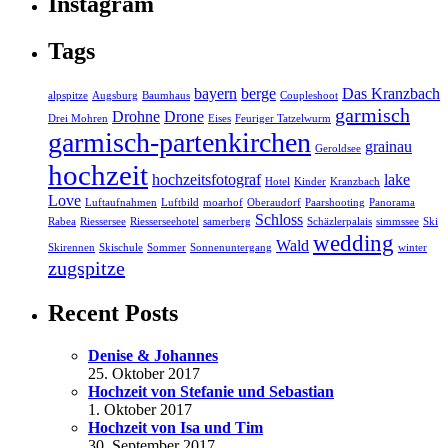
Instagram
Tags
bayern
berge
Das Kranzbach
alpspitze
Augsburg
Baumhaus
Coupleshoot
garmisch
Drohne
Drone
Drei Mohren
Eises
Feuriger Tatzelwurm
garmisch-partenkirchen
grainau
Geroldsee
hochzeit
hochzeitsfotograf
lake
Hotel
Kinder
Kranzbach
Love
Luftaufnahmen
Luftbild
moarhof
Oberaudorf
Paarshooting
Panorama
Schloss
Rabea
Riessersee
Riesserseehotel
samerberg
Schäzlerpalais
simmssee
Ski
wedding
Wald
Skirennen
Skischule
Sommer
Sonnenuntergang
winter
zugspitze
Recent Posts
Denise & Johannes
25. Oktober 2017
Hochzeit von Stefanie und Sebastian
1. Oktober 2017
Hochzeit von Isa und Tim
30. September 2017