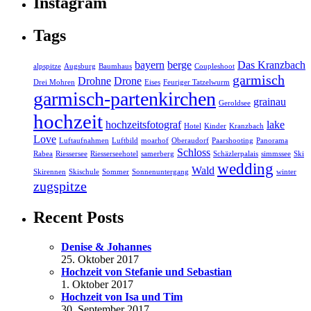
Instagram
Tags
bayern
berge
Das Kranzbach
alpspitze
Augsburg
Baumhaus
Coupleshoot
garmisch
Drohne
Drone
Drei Mohren
Eises
Feuriger Tatzelwurm
garmisch-partenkirchen
grainau
Geroldsee
hochzeit
hochzeitsfotograf
lake
Hotel
Kinder
Kranzbach
Love
Luftaufnahmen
Luftbild
moarhof
Oberaudorf
Paarshooting
Panorama
Schloss
Rabea
Riessersee
Riesserseehotel
samerberg
Schäzlerpalais
simmssee
Ski
wedding
Wald
Skirennen
Skischule
Sommer
Sonnenuntergang
winter
zugspitze
Recent Posts
Denise & Johannes
25. Oktober 2017
Hochzeit von Stefanie und Sebastian
1. Oktober 2017
Hochzeit von Isa und Tim
30. September 2017