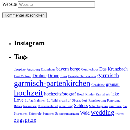
Website
Instagram
Tags
bayern
berge
Das Kranzbach
alpspitze
Augsburg
Baumhaus
Coupleshoot
garmisch
Drohne
Drone
Drei Mohren
Eises
Feuriger Tatzelwurm
garmisch-partenkirchen
grainau
Geroldsee
hochzeit
hochzeitsfotograf
lake
Hotel
Kinder
Kranzbach
Love
Luftaufnahmen
Luftbild
moarhof
Oberaudorf
Paarshooting
Panorama
Schloss
Rabea
Riessersee
Riesserseehotel
samerberg
Schäzlerpalais
simmssee
Ski
wedding
Wald
Skirennen
Skischule
Sommer
Sonnenuntergang
winter
zugspitze