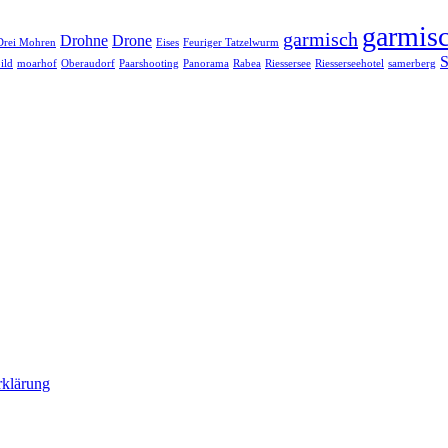
garmisc
garmisch
Drohne
Drone
Drei Mohren
Eises
Feuriger Tatzelwurm
S
ild
moarhof
Oberaudorf
Paarshooting
Panorama
Rabea
Riessersee
Riesserseehotel
samerberg
rklärung