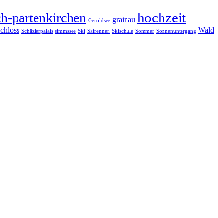
hochzeit
h-partenkirchen
grainau
Geroldsee
chloss
Wald
Schäzlerpalais
simmssee
Ski
Skirennen
Skischule
Sommer
Sonnenuntergang