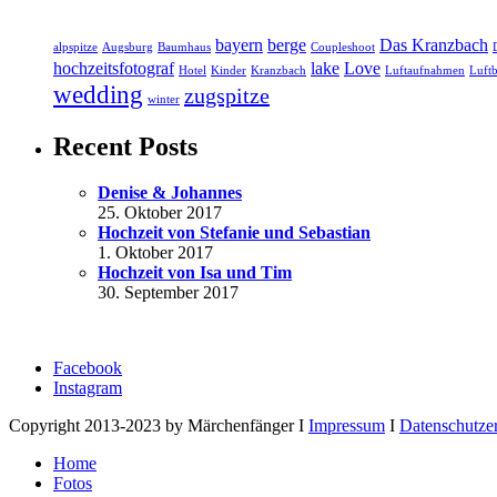
bayern
berge
Das Kranzbach
alpspitze
Augsburg
Baumhaus
Coupleshoot
hochzeitsfotograf
lake
Love
Hotel
Kinder
Kranzbach
Luftaufnahmen
Luftb
wedding
zugspitze
winter
Recent Posts
Denise & Johannes
25. Oktober 2017
Hochzeit von Stefanie und Sebastian
1. Oktober 2017
Hochzeit von Isa und Tim
30. September 2017
Facebook
Instagram
Copyright 2013-2023 by Märchenfänger I
Impressum
I
Datenschutze
Home
Fotos